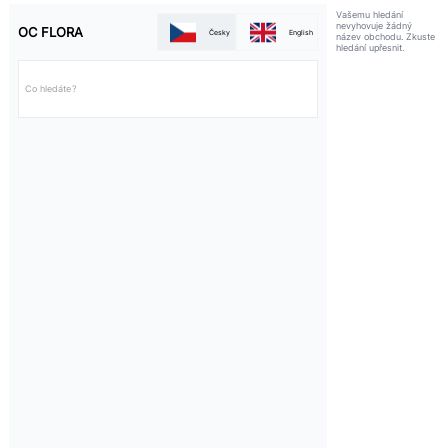
Vašemu hledání
nevyhovuje žádný
OC FLORA
Česky
English
název obchodu. Zkuste
hledání upřesnit.